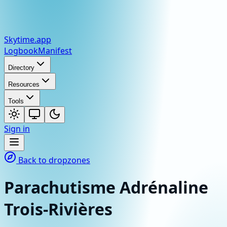
Skytime
.app
Logbook
Manifest
Directory
Resources
Tools
Sign in
Back to dropzones
Parachutisme Adrénaline
Trois-Rivières