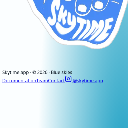
Skytime
.app
· ©
2026
· Blue skies
Documentation
Team
Contact
@skytime.app